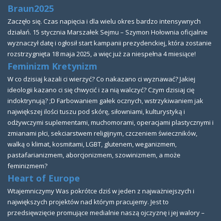
Braun2025
Zaczęło się. Czas napięcia i dla wielu okres bardzo intensywnych
działań. 15 stycznia Marszałek Sejmu – Szymon Hołownia oficjalnie
wyznaczył datę i ogłosił start kampanii prezydenckiej, która zostanie
rozstrzygnięta 18 maja 2025, a więc już za niespełna 4 miesiące!
Feminizm Kretynizm
W co dzisiaj kazali ci wierzyć? Co nakazano ci wyznawać? Jakiej
ideologii kazano ci się chwycić i za nią walczyć? Czym dzisiaj cię
indoktrynują? ;D Farbowaniem gałek ocznych, wstrzykiwaniem jak
największej ilości tuszu pod skórę, siłowniami, kulturystyką i
odżywczymi suplementami, muchomorami, operacjami plastycznymi i
zmianami płci, sekciarstwem religijnym, czczeniem świeczników,
walką o klimat, kosmitami, LGBT, glutenem, weganizmem,
pastafarianizmem, aborcjonizmem, szowinizmem, a może
feminizmem?
Heart of Europe
Wtajemniczymy Was pokrótce dziś w jeden z najważniejszych i
największych projektów nad którym pracujemy. Jest to
przedsięwzięcie promujące medialnie naszą ojczyznę i jej walory –