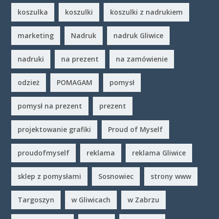
koszulka
koszulki
koszulki z nadrukiem
marketing
Nadruk
nadruk Gliwice
nadruki
na prezent
na zamówienie
odzież
POMAGAM
pomysł
pomysł na prezent
prezent
projektowanie grafiki
Proud of Myself
proudofmyself
reklama
reklama Gliwice
sklep z pomysłami
Sosnowiec
strony www
Targoszyn
w Gliwicach
w Zabrzu