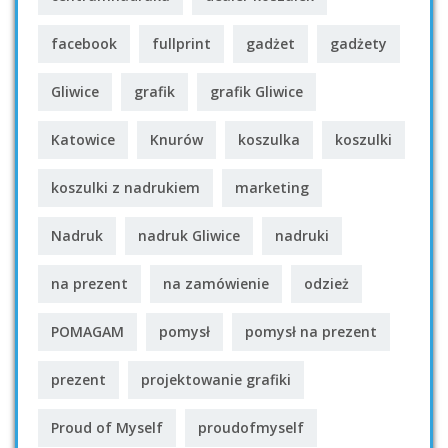
facebook
fullprint
gadżet
gadżety
Gliwice
grafik
grafik Gliwice
Katowice
Knurów
koszulka
koszulki
koszulki z nadrukiem
marketing
Nadruk
nadruk Gliwice
nadruki
na prezent
na zamówienie
odzież
POMAGAM
pomysł
pomysł na prezent
prezent
projektowanie grafiki
Proud of Myself
proudofmyself