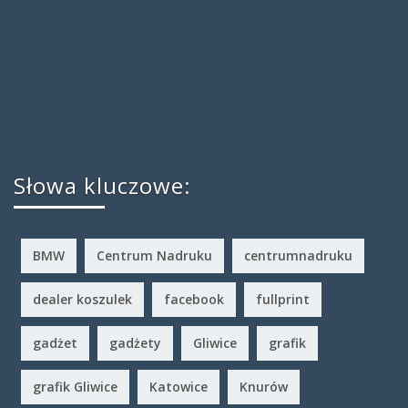
Słowa kluczowe:
BMW
Centrum Nadruku
centrumnadruku
dealer koszulek
facebook
fullprint
gadżet
gadżety
Gliwice
grafik
grafik Gliwice
Katowice
Knurów