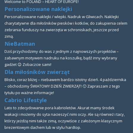
Welcome to POLAND – HEART OF EUROPE!
Personalizowane naklejki
Personalizowane naklejki / wlepki. Nadruk w Gliwicach. Naklejki
charytatywne dla miłośników piesków i kotków, do zakupienia celem
zebrania funduszy na zwierzęta w schroniskach, jeszcze przed
zimą.
NieBatman
Dziś przychodzimy do was z jednym z najnowszych projektów –
zabawnym motywem nadruku na koszulkę, bądź inny wybrany
gadżet 😉 Zobaczcie sami!
Dla miłośników zwierząt
Blisko, coraz bliżej – niebawem bardzo istotny dzień. 4 października
– obchodzimy ŚWIATOWY DZIEŃ ZWIERZĄT! 🙂 Zapraszam z tego
tytułu po ważne informacje!
Cabrio Lifestyle
Lato to zdecydowanie pora kabrioletów. Akurat mamy środek
wakacji i możemy do syta nacieszyć nimi oczy. Ale są również i tacy,
którzy jeżdżą nimi także zimą, oczywiście z założonym klasycznym
brezentowym dachem lub w stylu hardtop.