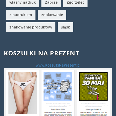
własny nadruk
Zabrze
Zgorzelec
z nadrukiem
znakowanie
znakowanie produktów
śląsk
KOSZULKI NA PREZENT
www.KoszulkiNaPrezent.pl