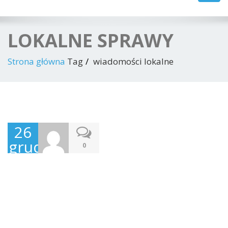
navig
LOKALNE SPRAWY
Strona główna
Tag
wiadomości lokalne
26
grudnia
0
2021