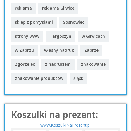
reklama
reklama Gliwice
sklep z pomysłami
Sosnowiec
strony www
Targoszyn
w Gliwicach
w Zabrzu
własny nadruk
Zabrze
Zgorzelec
z nadrukiem
znakowanie
znakowanie produktów
śląsk
Koszulki na prezent:
www.KoszulkiNaPrezent.pl