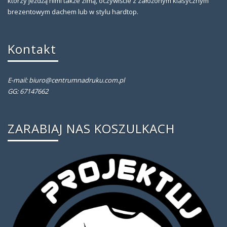
którzy jeżdżą nimi także zimą, oczywiście z założonym klasycznym
brezentowym dachem lub w stylu hardtop.
Kontakt
E-mail: biuro@centrumnadruku.com.pl
GG: 67147662
ZARABIAJ NAS KOSZULKACH