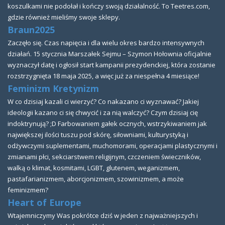
koszulkami nie podołał i kończy swoją działalność. To Teetres.com,
gdzie również mieliśmy swoje sklepy.
Braun2025
Zaczęło się. Czas napięcia i dla wielu okres bardzo intensywnych
działań. 15 stycznia Marszałek Sejmu – Szymon Hołownia oficjalnie
wyznaczył datę i ogłosił start kampanii prezydenckiej, która zostanie
rozstrzygnięta 18 maja 2025, a więc już za niespełna 4 miesiące!
Feminizm Kretynizm
W co dzisiaj kazali ci wierzyć? Co nakazano ci wyznawać? Jakiej
ideologii kazano ci się chwycić i za nią walczyć? Czym dzisiaj cię
indoktrynują? ;D Farbowaniem gałek ocznych, wstrzykiwaniem jak
największej ilości tuszu pod skórę, siłowniami, kulturystyką i
odżywczymi suplementami, muchomorami, operacjami plastycznymi i
zmianami płci, sekciarstwem religijnym, czczeniem świeczników,
walką o klimat, kosmitami, LGBT, glutenem, weganizmem,
pastafarianizmem, aborcjonizmem, szowinizmem, a może
feminizmem?
Heart of Europe
Wtajemniczymy Was pokrótce dziś w jeden z najważniejszych i