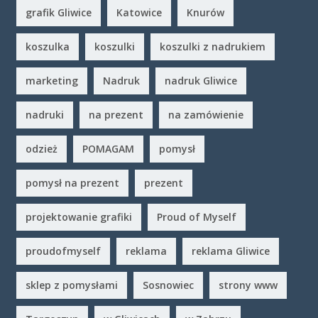
grafik Gliwice
Katowice
Knurów
koszulka
koszulki
koszulki z nadrukiem
marketing
Nadruk
nadruk Gliwice
nadruki
na prezent
na zamówienie
odzież
POMAGAM
pomysł
pomysł na prezent
prezent
projektowanie grafiki
Proud of Myself
proudofmyself
reklama
reklama Gliwice
sklep z pomysłami
Sosnowiec
strony www