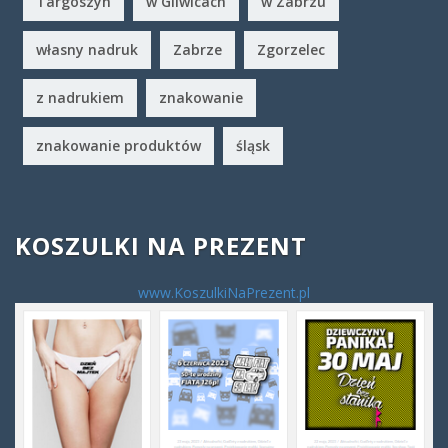
Targoszyn
w Gliwicach
w Zabrzu
własny nadruk
Zabrze
Zgorzelec
z nadrukiem
znakowanie
znakowanie produktów
śląsk
KOSZULKI NA PREZENT
www.KoszulkiNaPrezent.pl