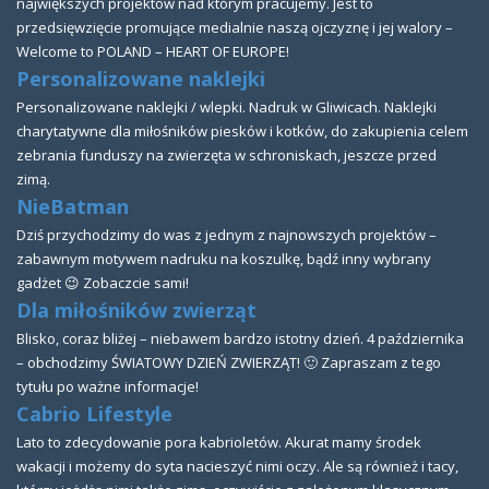
największych projektów nad którym pracujemy. Jest to
przedsięwzięcie promujące medialnie naszą ojczyznę i jej walory –
Welcome to POLAND – HEART OF EUROPE!
Personalizowane naklejki
Personalizowane naklejki / wlepki. Nadruk w Gliwicach. Naklejki
charytatywne dla miłośników piesków i kotków, do zakupienia celem
zebrania funduszy na zwierzęta w schroniskach, jeszcze przed
zimą.
NieBatman
Dziś przychodzimy do was z jednym z najnowszych projektów –
zabawnym motywem nadruku na koszulkę, bądź inny wybrany
gadżet 😉 Zobaczcie sami!
Dla miłośników zwierząt
Blisko, coraz bliżej – niebawem bardzo istotny dzień. 4 października
– obchodzimy ŚWIATOWY DZIEŃ ZWIERZĄT! 🙂 Zapraszam z tego
tytułu po ważne informacje!
Cabrio Lifestyle
Lato to zdecydowanie pora kabrioletów. Akurat mamy środek
wakacji i możemy do syta nacieszyć nimi oczy. Ale są również i tacy,