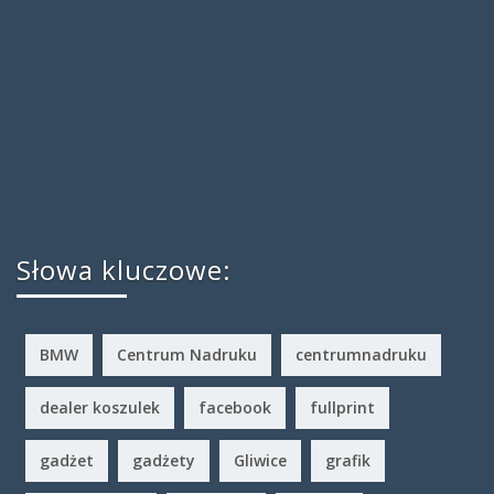
Słowa kluczowe:
BMW
Centrum Nadruku
centrumnadruku
dealer koszulek
facebook
fullprint
gadżet
gadżety
Gliwice
grafik