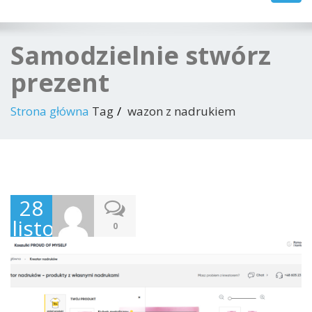
navig
Samodzielnie stwórz
prezent
Strona główna
Tag
wazon z nadrukiem
28
listopada
0
2021