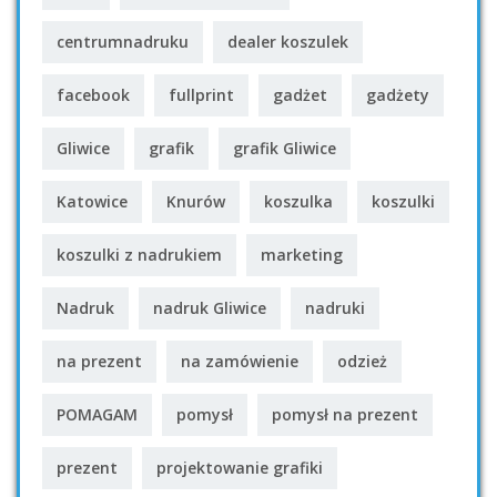
centrumnadruku
dealer koszulek
facebook
fullprint
gadżet
gadżety
Gliwice
grafik
grafik Gliwice
Katowice
Knurów
koszulka
koszulki
koszulki z nadrukiem
marketing
Nadruk
nadruk Gliwice
nadruki
na prezent
na zamówienie
odzież
POMAGAM
pomysł
pomysł na prezent
prezent
projektowanie grafiki