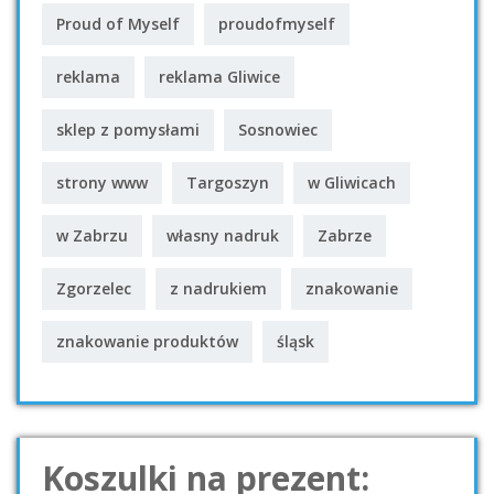
Proud of Myself
proudofmyself
reklama
reklama Gliwice
sklep z pomysłami
Sosnowiec
strony www
Targoszyn
w Gliwicach
w Zabrzu
własny nadruk
Zabrze
Zgorzelec
z nadrukiem
znakowanie
znakowanie produktów
śląsk
Koszulki na prezent: