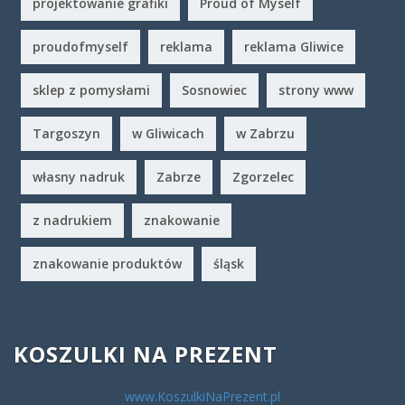
projektowanie grafiki
Proud of Myself
proudofmyself
reklama
reklama Gliwice
sklep z pomysłami
Sosnowiec
strony www
Targoszyn
w Gliwicach
w Zabrzu
własny nadruk
Zabrze
Zgorzelec
z nadrukiem
znakowanie
znakowanie produktów
śląsk
KOSZULKI NA PREZENT
www.KoszulkiNaPrezent.pl