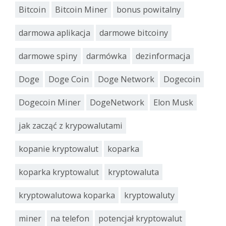
Bitcoin
Bitcoin Miner
bonus powitalny
darmowa aplikacja
darmowe bitcoiny
darmowe spiny
darmówka
dezinformacja
Doge
Doge Coin
Doge Network
Dogecoin
Dogecoin Miner
DogeNetwork
Elon Musk
jak zacząć z krypowalutami
kopanie kryptowalut
koparka
koparka kryptowalut
kryptowaluta
kryptowalutowa koparka
kryptowaluty
miner
na telefon
potencjał kryptowalut