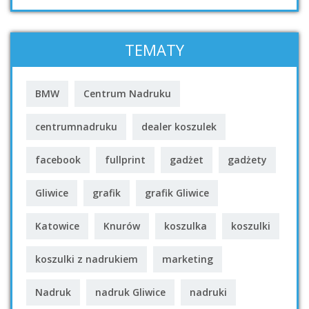
TEMATY
BMW
Centrum Nadruku
centrumnadruku
dealer koszulek
facebook
fullprint
gadżet
gadżety
Gliwice
grafik
grafik Gliwice
Katowice
Knurów
koszulka
koszulki
koszulki z nadrukiem
marketing
Nadruk
nadruk Gliwice
nadruki