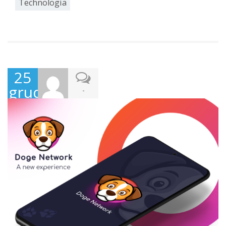
Technologia
25
grudnia
-
2021