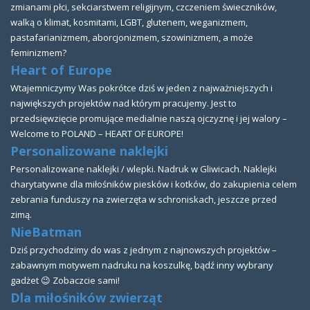
zmianami płci, sekciarstwem religijnym, czczeniem świeczników,
walką o klimat, kosmitami, LGBT, glutenem, weganizmem,
pastafarianizmem, aborcjonizmem, szowinizmem, a może
feminizmem?
Heart of Europe
Wtajemniczymy Was pokrótce dziś w jeden z najważniejszych i
największych projektów nad którym pracujemy. Jest to
przedsięwzięcie promujące medialnie naszą ojczyznę i jej walory –
Welcome to POLAND – HEART OF EUROPE!
Personalizowane naklejki
Personalizowane naklejki / wlepki. Nadruk w Gliwicach. Naklejki
charytatywne dla miłośników piesków i kotków, do zakupienia celem
zebrania funduszy na zwierzęta w schroniskach, jeszcze przed
zimą.
NieBatman
Dziś przychodzimy do was z jednym z najnowszych projektów –
zabawnym motywem nadruku na koszulkę, bądź inny wybrany
gadżet 😉 Zobaczcie sami!
Dla miłośników zwierząt