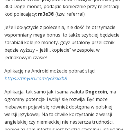
300 Doge-monet, podajcie koniecznie przy rejestracji
kod polecający:
m3e36
! (tzw. referral).
Jeżeli dołączycie z polecenia, nie dość że otrzymacie
wspomniany mega bonus, to także szybciej będziecie
zarabiali kolejne monety, gdyż ustalony przelicznik
będzie wyższy – jeśli „kopiecie” w zespole, w
jednakowym czasie!
Aplikację na Android możecie pobrać stąd:
https://tinyurl.com/yckskxb8
Aplikacja, tak samo jak i sama waluta
Dogecoin
, ma
ogromny potencjał i wciąż się rozwija. Być może
niebawem pojawi się również dostępna w polskiej
wersji językowej. Na ta chwile korzystanie z wersji
angielskiej czy niemieckiej nie nastercza trudności,
ponieważ sam interfejs jest bardzo czytelny i intuicyjny.