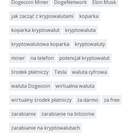
Dogecoin Miner
DogeNetwork
Elon Musk
jak zacząć z krypowalutami
koparka
koparka kryptowalut
kryptowaluta
kryptowalutowa koparka
kryptowaluty
miner
na telefon
potencjał kryptowalut
środek płatniczy
Tesla
waluta cyfrowa
waluta Dogecoin
wirtualna waluta
wirtualny środek płatniczy
za darmo
za free
zarabianie
zarabianie na bitcoinie
zarabianie na kryptowalutach