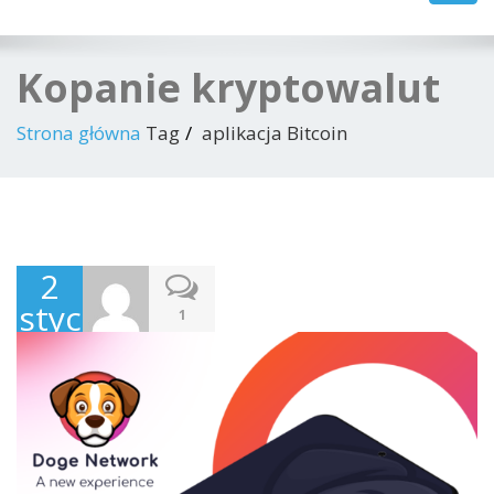
navig
Kopanie kryptowalut
Strona główna
Tag
aplikacja Bitcoin
2
stycznia
1
2022