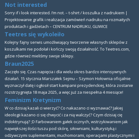
Not interested
Sorry if i look interested. I’m not. – t-shirt / koszulka z nadrukiem |
Projektowanie grafik i realizacja zamówień nadruku na rozmaitych
produktach i gadżetach – CENTRUM NADRUKU, GLIWICE
Teetres się wykoleiło
Kolejny fajny serwis umożliwiający tworzenie własnych sklepów z
koszulkami nie podołał i kończy swoją działalność. To Teetres.com,
gdzie również mieliśmy swoje sklepy.
Braun2025
Zaczęło się. Czas napięcia i dla wielu okres bardzo intensywnych
działań. 15 stycznia Marszałek Sejmu – Szymon Hołownia oficjalnie
wyznaczył datę i ogłosił start kampanii prezydenckiej, która zostanie
rozstrzygnięta 18 maja 2025, a więc już za niespełna 4 miesiące!
Feminizm Kretynizm
W co dzisiaj kazali ci wierzyć? Co nakazano ci wyznawać? Jakiej
ideologii kazano ci się chwycić i za nią walczyć? Czym dzisiaj cię
indoktrynują? ;D Farbowaniem gałek ocznych, wstrzykiwaniem jak
największej ilości tuszu pod skórę, siłowniami, kulturystyką i
odżywczymi suplementami, muchomorami, operacjami plastycznymi i