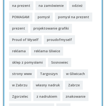
na prezent
na zamówienie
odzież
POMAGAM
pomysł
pomysł na prezent
prezent
projektowanie grafiki
Proud of Myself
proudofmyself
reklama
reklama Gliwice
sklep z pomysłami
Sosnowiec
strony www
Targoszyn
w Gliwicach
w Zabrzu
własny nadruk
Zabrze
Zgorzelec
z nadrukiem
znakowanie