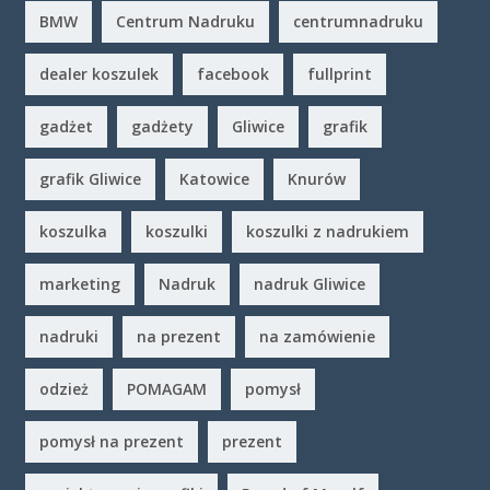
BMW
Centrum Nadruku
centrumnadruku
dealer koszulek
facebook
fullprint
gadżet
gadżety
Gliwice
grafik
grafik Gliwice
Katowice
Knurów
koszulka
koszulki
koszulki z nadrukiem
marketing
Nadruk
nadruk Gliwice
nadruki
na prezent
na zamówienie
odzież
POMAGAM
pomysł
pomysł na prezent
prezent