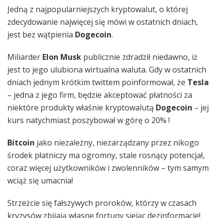
Jedną z najpopularniejszych kryptowalut, o której
zdecydowanie najwięcej się mówi w ostatnich dniach,
jest bez wątpienia
Dogecoin
.
Miliarder
Elon Musk
publicznie zdradził niedawno, iż
jest to jego ulubiona wirtualna waluta. Gdy w ostatnich
dniach jednym krótkim twittem poinformował, że
Tesla
– jedna z jego firm, będzie akceptować płatności za
niektóre produkty właśnie kryptowalutą
Dogecoin
– jej
kurs natychmiast poszybował w górę o 20% !
Bitcoin
jako niezależny, niezarządzany przez nikogo
środek płatniczy ma ogromny, stale rosnący potencjał,
coraz więcej użytkowników i zwolenników – tym samym
wciąż się umacnia!
Strzeżcie się fałszywych proroków, którzy w czasach
kryzysów zbijają własne fortuny siejąc dezinformacje!