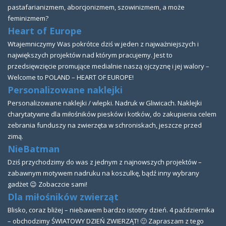
pastafarianizmem, aborcjonizmem, szowinizmem, a może
feminizmem?
Heart of Europe
Wtajemniczymy Was pokrótce dziś w jeden z najważniejszych i
największych projektów nad którym pracujemy. Jest to
przedsięwzięcie promujące medialnie naszą ojczyznę i jej walory –
Welcome to POLAND – HEART OF EUROPE!
Personalizowane naklejki
Personalizowane naklejki / wlepki. Nadruk w Gliwicach. Naklejki
charytatywne dla miłośników piesków i kotków, do zakupienia celem
zebrania funduszy na zwierzęta w schroniskach, jeszcze przed
zimą.
NieBatman
Dziś przychodzimy do was z jednym z najnowszych projektów –
zabawnym motywem nadruku na koszulkę, bądź inny wybrany
gadżet 😉 Zobaczcie sami!
Dla miłośników zwierząt
Blisko, coraz bliżej – niebawem bardzo istotny dzień. 4 października
– obchodzimy ŚWIATOWY DZIEŃ ZWIERZĄT! 🙂 Zapraszam z tego