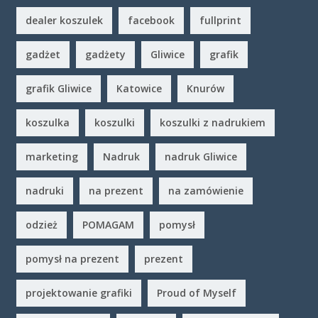
dealer koszulek
facebook
fullprint
gadżet
gadżety
Gliwice
grafik
grafik Gliwice
Katowice
Knurów
koszulka
koszulki
koszulki z nadrukiem
marketing
Nadruk
nadruk Gliwice
nadruki
na prezent
na zamówienie
odzież
POMAGAM
pomysł
pomysł na prezent
prezent
projektowanie grafiki
Proud of Myself