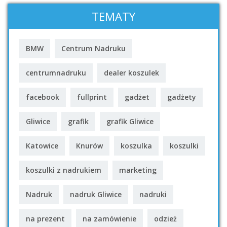
TEMATY
BMW
Centrum Nadruku
centrumnadruku
dealer koszulek
facebook
fullprint
gadżet
gadżety
Gliwice
grafik
grafik Gliwice
Katowice
Knurów
koszulka
koszulki
koszulki z nadrukiem
marketing
Nadruk
nadruk Gliwice
nadruki
na prezent
na zamówienie
odzież