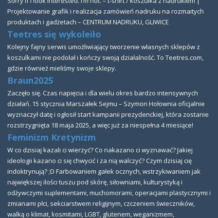
Sorry if i look interested. I’m not. – t-shirt / koszulka z nadrukiem |
Projektowanie grafik i realizacja zamówień nadruku na rozmaitych
produktach i gadżetach – CENTRUM NADRUKU, GLIWICE
Teetres się wykoleiło
Kolejny fajny serwis umożliwiający tworzenie własnych sklepów z
koszulkami nie podołał i kończy swoją działalność. To Teetres.com,
gdzie również mieliśmy swoje sklepy.
Braun2025
Zaczęło się. Czas napięcia i dla wielu okres bardzo intensywnych
działań. 15 stycznia Marszałek Sejmu – Szymon Hołownia oficjalnie
wyznaczył datę i ogłosił start kampanii prezydenckiej, która zostanie
rozstrzygnięta 18 maja 2025, a więc już za niespełna 4 miesiące!
Feminizm Kretynizm
W co dzisiaj kazali ci wierzyć? Co nakazano ci wyznawać? Jakiej
ideologii kazano ci się chwycić i za nią walczyć? Czym dzisiaj cię
indoktrynują? ;D Farbowaniem gałek ocznych, wstrzykiwaniem jak
największej ilości tuszu pod skórę, siłowniami, kulturystyką i
odżywczymi suplementami, muchomorami, operacjami plastycznymi i
zmianami płci, sekciarstwem religijnym, czczeniem świeczników,
walką o klimat, kosmitami, LGBT, glutenem, weganizmem,