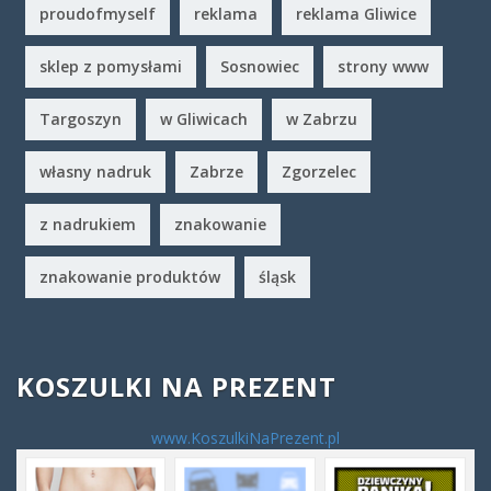
proudofmyself
reklama
reklama Gliwice
sklep z pomysłami
Sosnowiec
strony www
Targoszyn
w Gliwicach
w Zabrzu
własny nadruk
Zabrze
Zgorzelec
z nadrukiem
znakowanie
znakowanie produktów
śląsk
KOSZULKI NA PREZENT
www.KoszulkiNaPrezent.pl