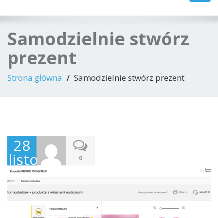
navig
Samodzielnie stwórz
prezent
Strona główna
Samodzielnie stwórz prezent
28
listopada
0
2021