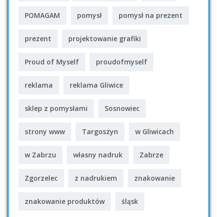
POMAGAM
pomysł
pomysł na prezent
prezent
projektowanie grafiki
Proud of Myself
proudofmyself
reklama
reklama Gliwice
sklep z pomysłami
Sosnowiec
strony www
Targoszyn
w Gliwicach
w Zabrzu
własny nadruk
Zabrze
Zgorzelec
z nadrukiem
znakowanie
znakowanie produktów
śląsk