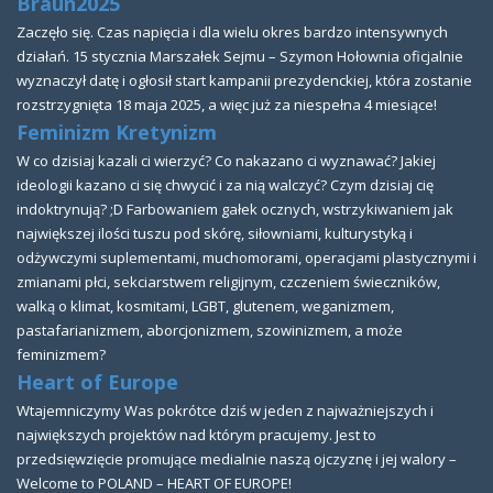
Braun2025
Zaczęło się. Czas napięcia i dla wielu okres bardzo intensywnych
działań. 15 stycznia Marszałek Sejmu – Szymon Hołownia oficjalnie
wyznaczył datę i ogłosił start kampanii prezydenckiej, która zostanie
rozstrzygnięta 18 maja 2025, a więc już za niespełna 4 miesiące!
Feminizm Kretynizm
W co dzisiaj kazali ci wierzyć? Co nakazano ci wyznawać? Jakiej
ideologii kazano ci się chwycić i za nią walczyć? Czym dzisiaj cię
indoktrynują? ;D Farbowaniem gałek ocznych, wstrzykiwaniem jak
największej ilości tuszu pod skórę, siłowniami, kulturystyką i
odżywczymi suplementami, muchomorami, operacjami plastycznymi i
zmianami płci, sekciarstwem religijnym, czczeniem świeczników,
walką o klimat, kosmitami, LGBT, glutenem, weganizmem,
pastafarianizmem, aborcjonizmem, szowinizmem, a może
feminizmem?
Heart of Europe
Wtajemniczymy Was pokrótce dziś w jeden z najważniejszych i
największych projektów nad którym pracujemy. Jest to
przedsięwzięcie promujące medialnie naszą ojczyznę i jej walory –
Welcome to POLAND – HEART OF EUROPE!