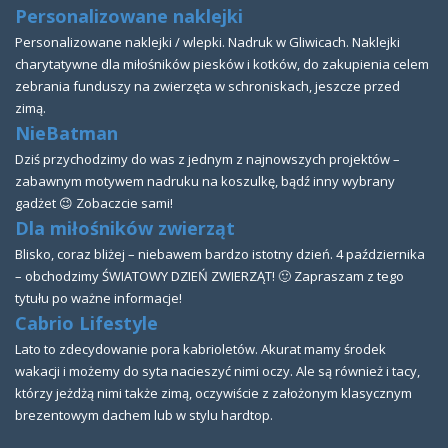
Personalizowane naklejki
Personalizowane naklejki / wlepki. Nadruk w Gliwicach. Naklejki
charytatywne dla miłośników piesków i kotków, do zakupienia celem
zebrania funduszy na zwierzęta w schroniskach, jeszcze przed
zimą.
NieBatman
Dziś przychodzimy do was z jednym z najnowszych projektów –
zabawnym motywem nadruku na koszulkę, bądź inny wybrany
gadżet 😉 Zobaczcie sami!
Dla miłośników zwierząt
Blisko, coraz bliżej – niebawem bardzo istotny dzień. 4 października
– obchodzimy ŚWIATOWY DZIEŃ ZWIERZĄT! 🙂 Zapraszam z tego
tytułu po ważne informacje!
Cabrio Lifestyle
Lato to zdecydowanie pora kabrioletów. Akurat mamy środek
wakacji i możemy do syta nacieszyć nimi oczy. Ale są również i tacy,
którzy jeżdżą nimi także zimą, oczywiście z założonym klasycznym
brezentowym dachem lub w stylu hardtop.