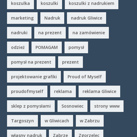
koszulka
koszulki
koszulki z nadrukiem
marketing
Nadruk
nadruk Gliwice
nadruki
na prezent
na zamówienie
odzież
POMAGAM
pomysł
pomysł na prezent
prezent
projektowanie grafiki
Proud of Myself
proudofmyself
reklama
reklama Gliwice
sklep z pomysłami
Sosnowiec
strony www
Targoszyn
w Gliwicach
w Zabrzu
własny nadruk
Zabrze
Zgorzelec