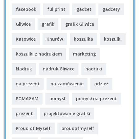
facebook
fullprint
gadżet
gadżety
Gliwice
grafik
grafik Gliwice
Katowice
Knurów
koszulka
koszulki
koszulki z nadrukiem
marketing
Nadruk
nadruk Gliwice
nadruki
na prezent
na zamówienie
odzież
POMAGAM
pomysł
pomysł na prezent
prezent
projektowanie grafiki
Proud of Myself
proudofmyself