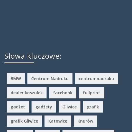
Słowa kluczowe:
BMW
Centrum Nadruku
centrumnadruku
dealer koszulek
facebook
fullprint
gadżet
gadżety
Gliwice
grafik
grafik Gliwice
Katowice
Knurów