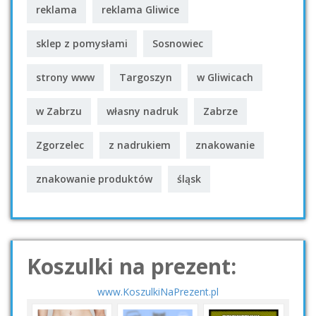
reklama
reklama Gliwice
sklep z pomysłami
Sosnowiec
strony www
Targoszyn
w Gliwicach
w Zabrzu
własny nadruk
Zabrze
Zgorzelec
z nadrukiem
znakowanie
znakowanie produktów
śląsk
Koszulki na prezent:
www.KoszulkiNaPrezent.pl