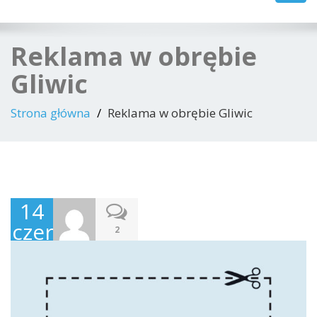
navig
Reklama w obrębie
Gliwic
Strona główna
Reklama w obrębie Gliwic
14
czerwca
2
2021