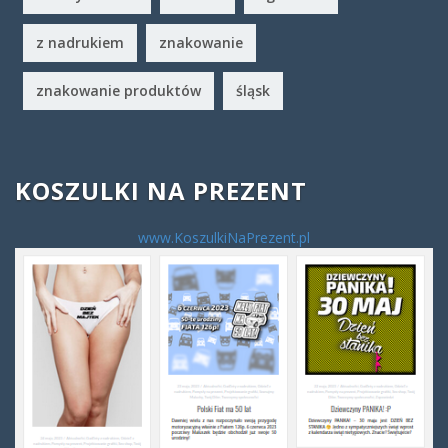
z nadrukiem
znakowanie
znakowanie produktów
śląsk
KOSZULKI NA PREZENT
www.KoszulkiNaPrezent.pl