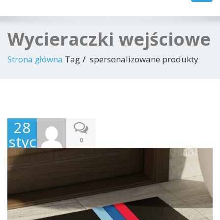
navig
Wycieraczki wejściowe
Strona główna
Tag
spersonalizowane produkty
28
stycznia
0
2023