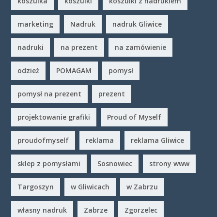
koszulka
koszulki
koszulki z nadrukiem
marketing
Nadruk
nadruk Gliwice
nadruki
na prezent
na zamówienie
odzież
POMAGAM
pomysł
pomysł na prezent
prezent
projektowanie grafiki
Proud of Myself
proudofmyself
reklama
reklama Gliwice
sklep z pomysłami
Sosnowiec
strony www
Targoszyn
w Gliwicach
w Zabrzu
własny nadruk
Zabrze
Zgorzelec