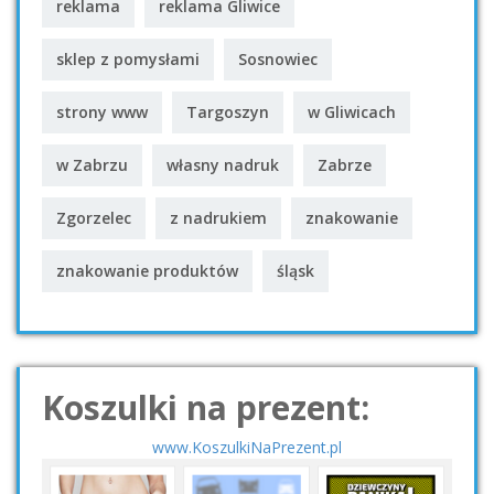
reklama
reklama Gliwice
sklep z pomysłami
Sosnowiec
strony www
Targoszyn
w Gliwicach
w Zabrzu
własny nadruk
Zabrze
Zgorzelec
z nadrukiem
znakowanie
znakowanie produktów
śląsk
Koszulki na prezent:
www.KoszulkiNaPrezent.pl