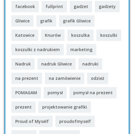
facebook
fullprint
gadżet
gadżety
Gliwice
grafik
grafik Gliwice
Katowice
Knurów
koszulka
koszulki
koszulki z nadrukiem
marketing
Nadruk
nadruk Gliwice
nadruki
na prezent
na zamówienie
odzież
POMAGAM
pomysł
pomysł na prezent
prezent
projektowanie grafiki
Proud of Myself
proudofmyself