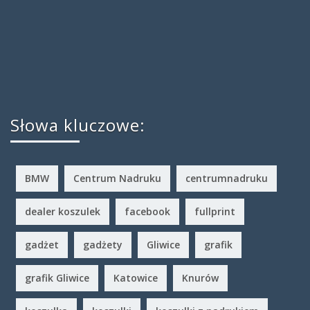
Słowa kluczowe:
BMW
Centrum Nadruku
centrumnadruku
dealer koszulek
facebook
fullprint
gadżet
gadżety
Gliwice
grafik
grafik Gliwice
Katowice
Knurów