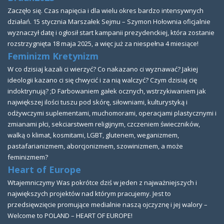
Zaczęło się. Czas napięcia i dla wielu okres bardzo intensywnych
działań. 15 stycznia Marszałek Sejmu – Szymon Hołownia oficjalnie
wyznaczył datę i ogłosił start kampanii prezydenckiej, która zostanie
rozstrzygnięta 18 maja 2025, a więc już za niespełna 4 miesiące!
Feminizm Kretynizm
W co dzisiaj kazali ci wierzyć? Co nakazano ci wyznawać? Jakiej
ideologii kazano ci się chwycić i za nią walczyć? Czym dzisiaj cię
indoktrynują? ;D Farbowaniem gałek ocznych, wstrzykiwaniem jak
największej ilości tuszu pod skórę, siłowniami, kulturystyką i
odżywczymi suplementami, muchomorami, operacjami plastycznymi i
zmianami płci, sekciarstwem religijnym, czczeniem świeczników,
walką o klimat, kosmitami, LGBT, glutenem, weganizmem,
pastafarianizmem, aborcjonizmem, szowinizmem, a może
feminizmem?
Heart of Europe
Wtajemniczymy Was pokrótce dziś w jeden z najważniejszych i
największych projektów nad którym pracujemy. Jest to
przedsięwzięcie promujące medialnie naszą ojczyznę i jej walory –
Welcome to POLAND – HEART OF EUROPE!