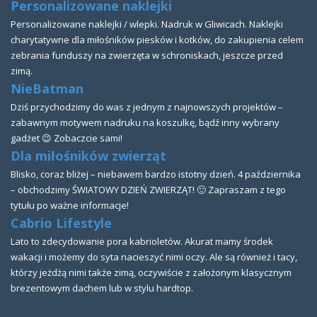
Personalizowane naklejki
Personalizowane naklejki / wlepki. Nadruk w Gliwicach. Naklejki
charytatywne dla miłośników piesków i kotków, do zakupienia celem
zebrania funduszy na zwierzęta w schroniskach, jeszcze przed
zimą.
NieBatman
Dziś przychodzimy do was z jednym z najnowszych projektów –
zabawnym motywem nadruku na koszulkę, bądź inny wybrany
gadżet 😉 Zobaczcie sami!
Dla miłośników zwierząt
Blisko, coraz bliżej – niebawem bardzo istotny dzień. 4 października
– obchodzimy ŚWIATOWY DZIEŃ ZWIERZĄT! 🙂 Zapraszam z tego
tytułu po ważne informacje!
Cabrio Lifestyle
Lato to zdecydowanie pora kabrioletów. Akurat mamy środek
wakacji i możemy do syta nacieszyć nimi oczy. Ale są również i tacy,
którzy jeżdżą nimi także zimą, oczywiście z założonym klasycznym
brezentowym dachem lub w stylu hardtop.