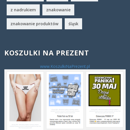
z nadrukiem
znakowanie
znakowanie produktów
śląsk
KOSZULKI NA PREZENT
www.KoszulkiNaPrezent.pl